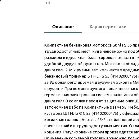
Описание
Характеристики
Компактная бензиновая мотокоса Stihl FS 55 пр
труднодоступных мест, куда невозможно подоб
размеры и идеальная балансировка превратят к
удобной двуручной рукоятью. Мотокоса облад
двигатель 2-Mix уменьшает количество вредных
бензиновый триммер STIHL FS 55 (41402000475)
55 Удобная регулируемая двуручная рукоять Мя
в рукояти При помощи ручного топливного нас
герметичная электронная система зажигания об
двигателя В комплект входят защитные очки 
автономная работа Компактные размеры Небол
кусторез ШТИЛЬ ФС 55 (41402000475) у официа
косильная головка Autocut 25-2 с нейлоновой л
препятствий и в труднодоступных местах. От
кошения. Регулирование струн производится авт
Применение косильной головки возможно толь