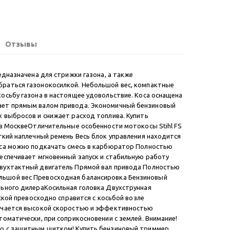
Отзывы
едназначена для стрижки газона, а также
раться газонокосилкой. Небольшой вес, компактные
осьбу газона в настоящее удовольствие. Коса оснащена
ает прямым валом привода. Экономичный бензиновый
 выбросов и снижает расход топлива. Купить
 в МосквеОтличительные особенности мотокосы Stihl FS
гкий наплечный ремень Весь блок управления находится
оса можно подкачать смесь в карбюратор Полностью
еспечивает мгновенный запуск и стабильную работу
Двухтактный двигатель Прямой вал привода Полностью
ьшой вес Превосходная балансировка Бензиновый
льного дилераКосильная головка Двухструнная
еской превосходно справится с косьбой возле
личается высокой скоростью и эффективностью
оматически, при соприкосновении с землей. Внимание!
ко с защитным щитком! Купить бензиновый триммер