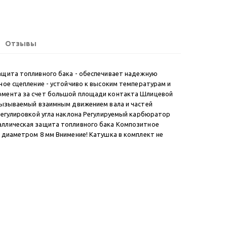
Отзывы
ащита топливного бака - обеспечивает надежную
ное сцепление - устойчиво к высоким температурам и
омента за счет большой площади контакта Шлицевой
 вызываемый взаимным движением вала и частей
регулировкой угла наклона Регулируемый карбюратор
аллическая защита топливного бака Композитное
 диаметром 8 мм Внимение! Катушка в комплект не