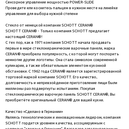
Сенсорное управление мощностью POWER-SLIDE
Проведите или коснитесь пальцем в нужном месте на линейке
управления для выбора нужной степени
Стекло от немецкой компании SCHOTT CERAN®
SCHOTT CERAN® - Только компания SCHOTT предлагает
настоящий CERAN®!
С тех пор, как в 1971 компания SCHOTT начала продавать
первые в мире стеклокерамические варочные панели, марка
CERAN® приобрела популярность, с которой могут поспорить
немногие другие логотипы. Она стала символом современной
кулинарии, а также обязательным элементом кухонной
обстановки. С 1962 года CERAN® является зарегистрированной
торговой маркой компании SCHOTT. Его качество,
долговечность и непревзойденное приготовление пищи были
миллионы раз подвергнуты испытаниям. Покупая
стеклокерамическую варочную панель SCHOTT CERAN®, Вы
приобретёте оригинальный CERAN® для вашей кухни.
Качество «Сделано в Германии»
Являясь технологическим и инновационным лидером, компания
SCHOTT гордится уровнем качества, ассоциируемым с
надписью "сделано в Германии". Благодаря запатентованным