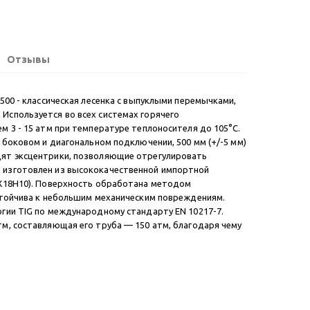
Отзывы
500 - классическая лесенка с выпуклыми перемычками,
Используется во всех системах горячего
м 3 - 15 атм при температуре теплоносителя до 105°С.
 боковом и диагональном подключении, 500 мм (+/-5 мм)
дят эксцентрики, позволяющие отрегулировать
 изготовлен из высококачественной импортной
8Х18Н10). Поверхность обработана методом
стойчива к небольшим механическим повреждениям.
гии TIG по международному стандарту EN 10217-7.
м, составляющая его труба — 150 атм, благодаря чему