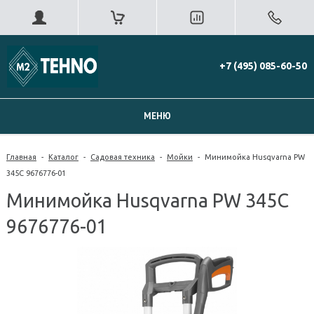
+7 (495) 085-60-50
МЕНЮ
Главная
-
Каталог
-
Садовая техника
-
Мойки
-
Минимойка Husqvarna PW
345C 9676776-01
Минимойка Husqvarna PW 345C
9676776-01