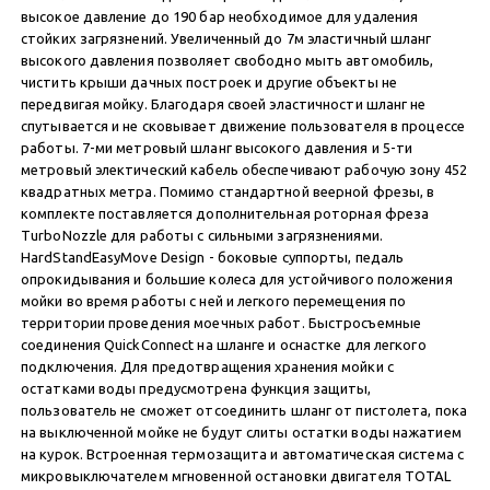
высокое давление до 190 бар необходимое для удаления
стойких загрязнений. Увеличенный до 7м эластичный шланг
высокого давления позволяет свободно мыть автомобиль,
чистить крыши дачных построек и другие объекты не
передвигая мойку. Благодаря своей эластичности шланг не
спутывается и не сковывает движение пользователя в процессе
работы. 7-ми метровый шланг высокого давления и 5-ти
метровый электический кабель обеспечивают рабочую зону 452
квадратных метра. Помимо стандартной веерной фрезы, в
комплекте поставляется дополнительная роторная фреза
TurboNozzle для работы с сильными загрязнениями.
HardStandEasyMove Design - боковые суппорты, педаль
опрокидывания и большие колеса для устойчивого положения
мойки во время работы с ней и легкого перемещения по
территории проведения моечных работ. Быстросъемные
соединения QuickConnect на шланге и оснастке для легкого
подключения. Для предотвращения хранения мойки с
остатками воды предусмотрена функция защиты,
пользователь не сможет отсоединить шланг от пистолета, пока
на выключенной мойке не будут слиты остатки воды нажатием
на курок. Встроенная термозащита и автоматическая система с
микровыключателем мгновенной остановки двигателя TOTAL