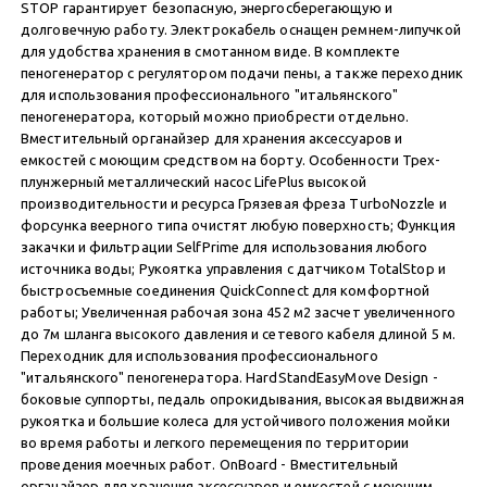
STOP гарантирует безопасную, энергосберегающую и
долговечную работу. Электрокабель оснащен ремнем-липучкой
для удобства хранения в смотанном виде. В комплекте
пеногенератор с регулятором подачи пены, а также переходник
для использования профессионального "итальянского"
пеногенератора, который можно приобрести отдельно.
Вместительный органайзер для хранения аксессуаров и
емкостей с моющим средством на борту. Особенности Трех-
плунжерный металлический насос LifePlus высокой
производительности и ресурса Грязевая фреза TurboNozzle и
форсунка веерного типа очистят любую поверхность; Функция
закачки и фильтрации SelfPrime для использования любого
источника воды; Рукоятка управления с датчиком TotalStop и
быстросъемные соединения QuickConnect для комфортной
работы; Увеличенная рабочая зона 452 м2 засчет увеличенного
до 7м шланга высокого давления и сетевого кабеля длиной 5 м.
Переходник для использования профессионального
"итальянского" пеногенератора. HardStandEasyMove Design -
боковые суппорты, педаль опрокидывания, высокая выдвижная
рукоятка и большие колеса для устойчивого положения мойки
во время работы и легкого перемещения по территории
проведения моечных работ. OnBoard - Вместительный
органайзер для хранения аксессуаров и емкостей с моющим