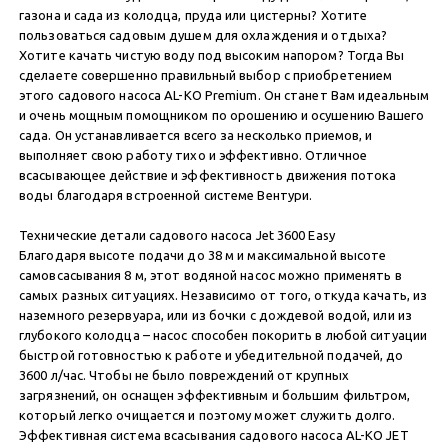
газона и сада из колодца, пруда или цистерны? Хотите
пользоваться садовым душем для охлаждения и отдыха?
Хотите качать чистую воду под высоким напором? Тогда Вы
сделаете совершенно правильный выбор с приобретением
этого садового насоса AL-KO Premium. Он станет Вам идеальным
и очень мощным помощником по орошению и осушению Вашего
сада. Он устанавливается всего за несколько приемов, и
выполняет свою работу тихо и эффективно. Отличное
всасывающее действие и эффективность движения потока
воды благодаря встроенной системе Вентури.
Технические детали садового насоса Jet 3600 Easy
Благодаря высоте подачи до 38 м и максимальной высоте
самовсасывания 8 м, этот водяной насос можно применять в
самых разных ситуациях. Независимо от того, откуда качать, из
наземного резервуара, или из бочки с дождевой водой, или из
глубокого колодца – насос способен покорить в любой ситуации
быстрой готовностью к работе и убедительной подачей, до
3600 л/час. Чтобы не было повреждений от крупных
загрязнений, он оснащен эффективным и большим фильтром,
который легко очищается и поэтому может служить долго.
Эффективная система всасывания садового насоса AL-KO JET