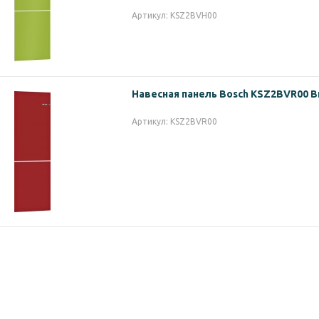
Вам не потребуется дополнительных инст
Артикул: KSZ2BVH00
панелей. Просто потяните нижний край две
верхнюю часть панели, пока кронштейн не о
Навесная панель Bosch KSZ2BVR00
Артикул: KSZ2BVR00