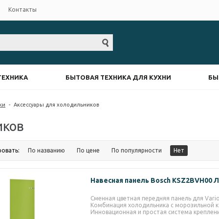
Контакты
ТЕХНИКА
БЫТОВАЯ ТЕХНИКА ДЛЯ КУХНИ
БЫ
ки
-
Аксессуары для холодильников
иков
ровать:
По названию
По цене
По популярности
Нет
Навесная панель Bosch KSZ2BVH00 
Сменная цветная передняя панель для Vario
Комбинация холодильника с морозильной 
Инновационная и простая система креплени
Style позволяет легко и быстро изменить ц