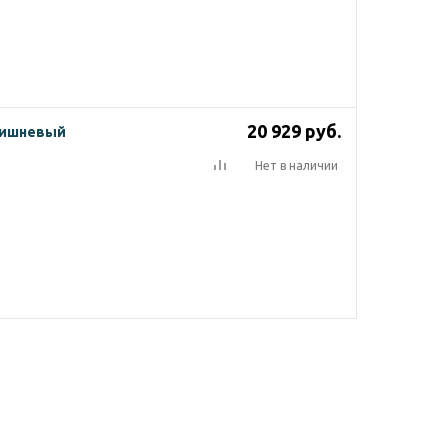
рументов для замены
рцы на себя и поднимите
кажется наверху.
20 929
руб.
 Вишневый
Нет в наличии