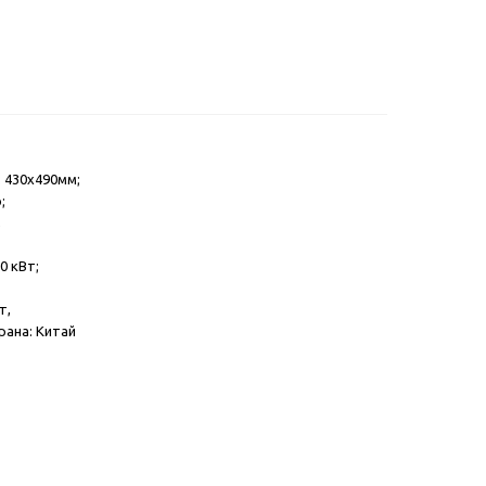
 430х490мм;
;
,
0 кВт;
т,
рана: Китай