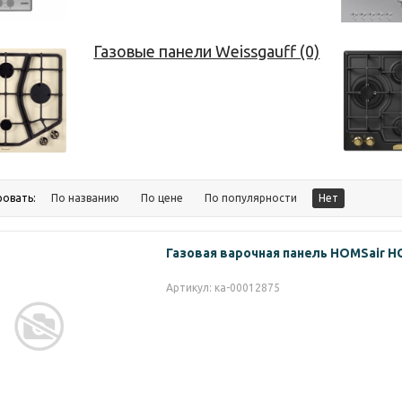
Газовые панели Weissgauff (0)
ровать:
По названию
По цене
По популярности
Нет
Газовая варочная панель HOMSair 
Артикул: ка-00012875