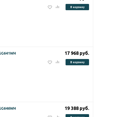
В корзину
17 968
руб.
HGG641WH
В корзину
19 388
руб.
HGG646WH