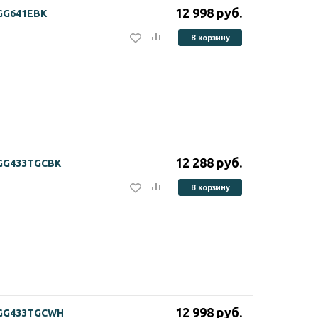
12 998
руб.
HGG641EBK
В корзину
12 288
руб.
HGG433TGCBK
В корзину
12 998
руб.
 HGG433TGCWH