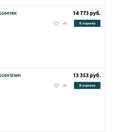
14 773
руб.
HGG641BK
В корзину
13 353
руб.
HGG641EWH
В корзину