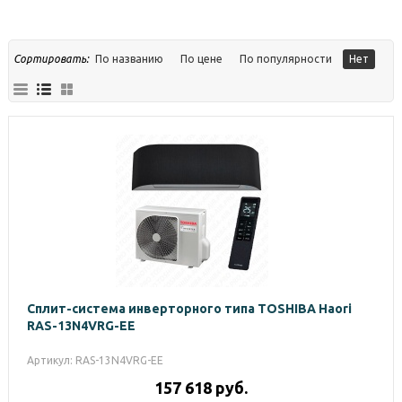
Сортировать:
По названию
По цене
По популярности
Нет
Сплит-система инверторного типа TOSHIBA Haori
RAS-13N4VRG-EE
Артикул: RAS-13N4VRG-EE
157 618
руб.