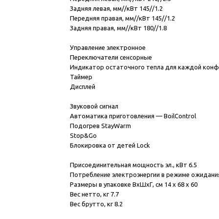
Задняя левая, мм//кВт 145//1.2
Передняя правая, мм//кВт 145//1.2
Задняя правая, мм//кВт 180//1.8
Управление электронное
Переключатели сенсорные
Индикатор остаточного тепла для каждой кон
Таймер
Дисплей
Звуковой сигнал
Автоматика приготовления — BoilControl
Подогрев StayWarm
Stop&Go
Блокировка от детей Lock
Присоединительная мощность эл., кВт 6.5
Потребление электроэнергии в режиме ожидания,
Размеры в упаковке ВхШхГ, см 14 x 68 x 60
Вес нетто, кг 7.7
Вес брутто, кг 8.2