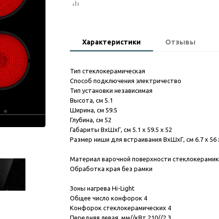
Характеристики
Отзывы
Тип стеклокерамическая
Способ подключения электричество
Тип установки независимая
Высота, см 5.1
Ширина, см 59.5
Глубина, см 52
Габариты ВхШхГ, см 5.1 x 59.5 x 52
Размер ниши для встраивания ВхШхГ, см 6.7 x 56 
Материал варочной поверхности стеклокерамик
Обработка края без рамки
Зоны нагрева Hi-Light
Общее число конфорок 4
Конфорок стеклокерамических 4
Передняя левая, мм//кВт 210//2.3