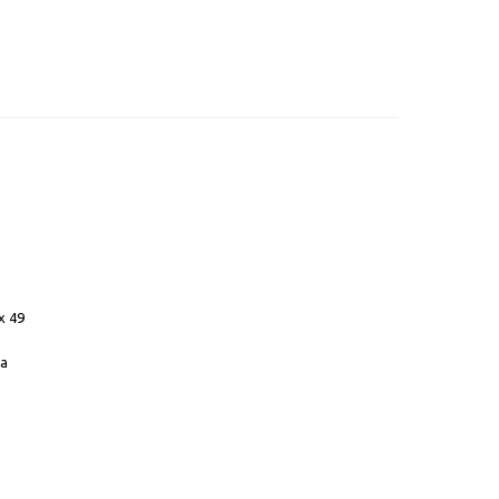
x 49
а