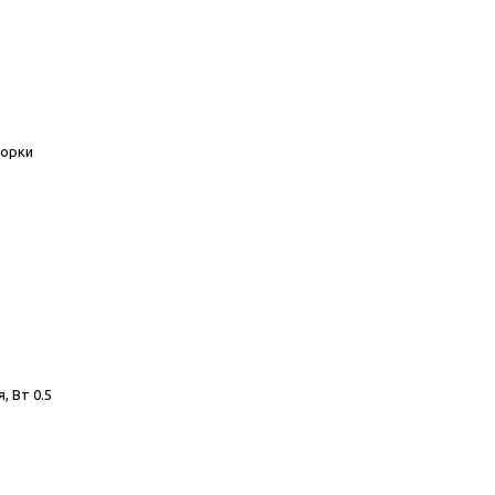
форки
 Вт 0.5